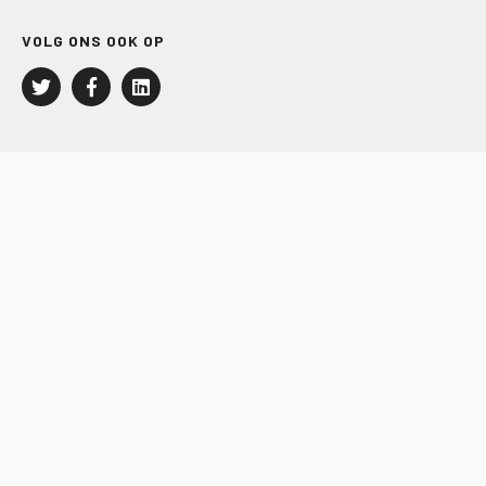
VOLG ONS OOK OP
LEISURE EN RECREATIE
Kampeer- en Bungalowbedrijven
Groepenmarkt
Dagrecreatie
Buitensport
RECRON.nl
JACHTBOUW EN WATERSPORT
Jachtbouw
Waterrecreatie
Handel
HISWA.nl