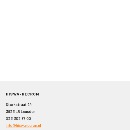
HISWA-RECRON
Storkstraat 24
3833 LB Leusden
033 303 97 00
info@hiswarecron.nl