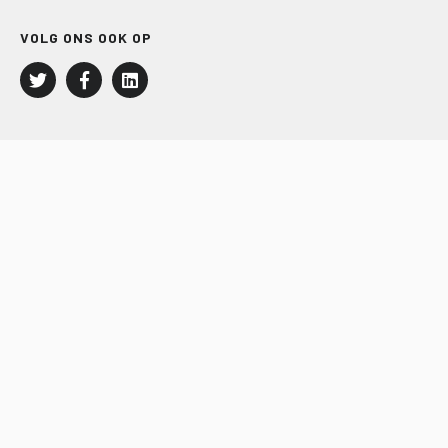
VOLG ONS OOK OP
LEISURE EN RECREATIE
Kampeer- en Bungalowbedrijven
Groepenmarkt
Dagrecreatie
Buitensport
RECRON.nl
JACHTBOUW EN WATERSPORT
Jachtbouw
Waterrecreatie
Handel
HISWA.nl