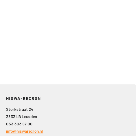
HISWA-RECRON
Storkstraat 24
3833 LB Leusden
033 303 97 00
info@hiswarecron.nl