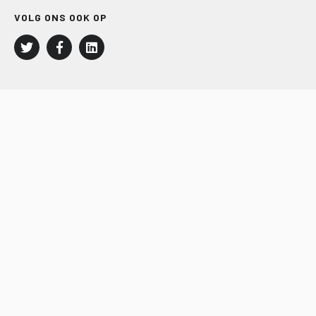
VOLG ONS OOK OP
LEISURE EN RECREATIE
Kampeer- en Bungalowbedrijven
Groepenmarkt
Dagrecreatie
Buitensport
RECRON.nl
JACHTBOUW EN WATERSPORT
Jachtbouw
Waterrecreatie
Handel
HISWA.nl