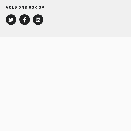
VOLG ONS OOK OP
LEISURE EN RECREATIE
Kampeer- en Bungalowbedrijven
Groepenmarkt
Dagrecreatie
Buitensport
RECRON.nl
JACHTBOUW EN WATERSPORT
Jachtbouw
Waterrecreatie
Handel
HISWA.nl