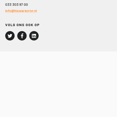
033 303 97 00
info@hiswarecron.nl
VOLG ONS OOK OP
LEISURE EN RECREATIE
Kampeer- en Bungalowbedrijven
Groepenmarkt
Dagrecreatie
Buitensport
RECRON.nl
JACHTBOUW EN WATERSPORT
Jachtbouw