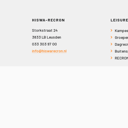
HISWA-RECRON
LEISURE
Storkstraat 24
Kampee
3833 LB Leusden
Groepe
033 303 97 00
Dagrecr
info@hiswarecron.nl
Buitens
RECRON
VOLG ONS OOK OP