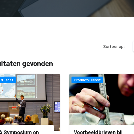
Sorteer op:
ultaten gevonden
/Dienst
Product/Dienst
A Symposium on
Voorbeeldbrieven bij