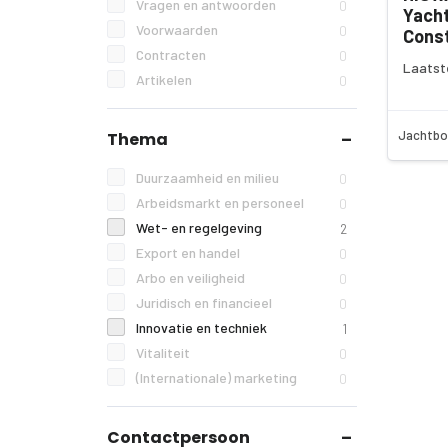
Vragen en antwoorden
0
Yacht
Voorwaarden
0
Const
Contracten
0
Laatst
Artikelen
0
Jachtbo
Thema
Duurzaamheid en milieu
0
Arbeidsmarkt en personeel
0
Wet- en regelgeving
2
Export en handel
0
Arbo en veiligheid
0
Juridisch en financieel
0
Innovatie en techniek
1
Vitaliteit
0
(Internationale) marketing
0
Contactpersoon