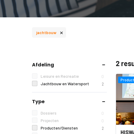
×
jachtbouw
2 res
Afdeling
Leisure en Recreatie
0
Product
Jachtbouw en Watersport
2
Type
Dossiers
0
Projecten
0
Producten/Diensten
2
HISW