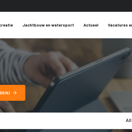
creatie
Jachtbouw en watersport
Actueel
Vacatures e
DEN)
Al