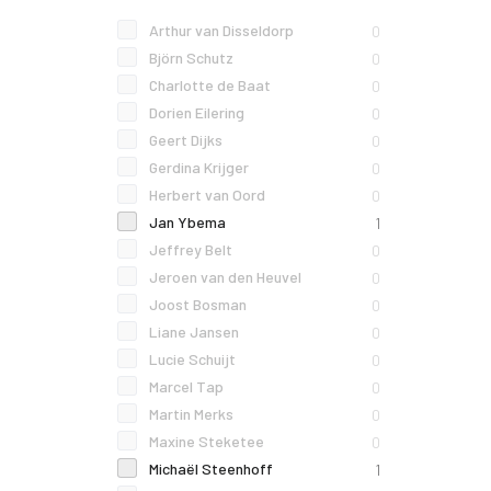
Arthur van Disseldorp
0
Björn Schutz
0
Charlotte de Baat
0
Dorien Eilering
0
Geert Dijks
0
Gerdina Krijger
0
Herbert van Oord
0
Jan Ybema
1
Jeffrey Belt
0
Jeroen van den Heuvel
0
Joost Bosman
0
Liane Jansen
0
Lucie Schuijt
0
Marcel Tap
0
Martin Merks
0
Maxine Steketee
0
Michaël Steenhoff
1