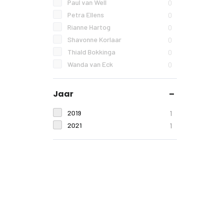
Paul van Well
0
Petra Ellens
0
Rianne Hartog
0
Shavonne Korlaar
0
Thiald Bokkinga
0
Wanda van Eck
0
Jaar
2019
1
2021
1