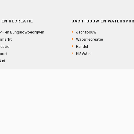
 EN RECREATIE
JACHTBOUW EN WATERSPO
r- en Bungalowbedrijven
Jachtbouw
nmarkt
Waterrecreatie
eatie
Handel
port
HISWA.nl
.nl