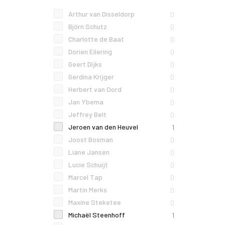
Arthur van Disseldorp
0
Björn Schutz
0
Charlotte de Baat
0
Dorien Eilering
0
Geert Dijks
0
Gerdina Krijger
0
Herbert van Oord
0
Jan Ybema
0
Jeffrey Belt
0
Jeroen van den Heuvel
1
Joost Bosman
0
Liane Jansen
0
Lucie Schuijt
0
Marcel Tap
0
Martin Merks
0
Maxine Steketee
0
Michaël Steenhoff
1