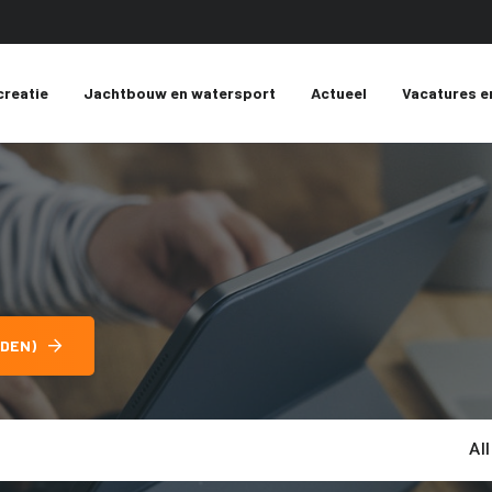
creatie
Jachtbouw en watersport
Actueel
Vacatures e
DEN)
Al