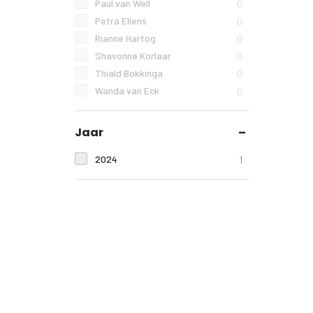
Paul van Well
0
Petra Ellens
0
Rianne Hartog
0
Shavonne Korlaar
0
Thiald Bokkinga
0
Wanda van Eck
0
Jaar
2024
1