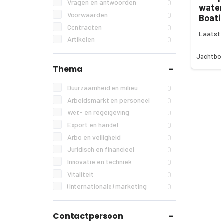
Vragen en antwoorden
0
wate
Voorwaarden
0
Boati
Contracten
0
Laatst
Artikelen
0
Jachtbo
Thema
Duurzaamheid en milieu
0
Arbeidsmarkt en personeel
0
Wet- en regelgeving
0
Export en handel
0
Arbo en veiligheid
0
Juridisch en financieel
0
Innovatie en techniek
0
Vitaliteit
0
(Internationale) marketing
0
Contactpersoon