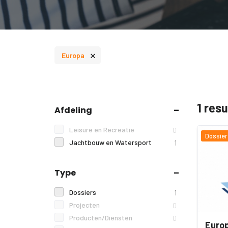
×
Europa
1 res
Afdeling
Leisure en Recreatie
0
Dossier
Jachtbouw en Watersport
1
Type
Dossiers
1
Projecten
0
Producten/Diensten
0
Europ