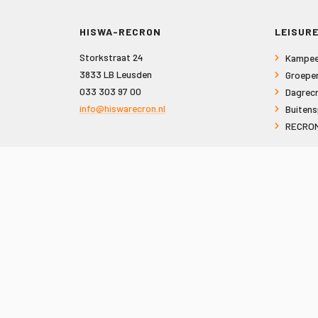
HISWA-RECRON
LEISURE
Storkstraat 24
Kampee
3833 LB Leusden
Groepe
033 303 97 00
Dagrecr
info@hiswarecron.nl
Buitens
RECRON
VOLG ONS OOK OP