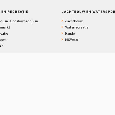
 EN RECREATIE
JACHTBOUW EN WATERSPO
r- en Bungalowbedrijven
Jachtbouw
nmarkt
Waterrecreatie
eatie
Handel
port
HISWA.nl
.nl