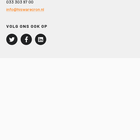
033 303 97 00
info@hiswarecron.nl
VOLG ONS OOK OP
LEISURE EN RECREATIE
Kampeer- en Bungalowbedrijven
Groepenmarkt
Dagrecreatie
Buitensport
RECRON.nl
JACHTBOUW EN WATERSPORT
Jachtbouw
Waterrecreatie