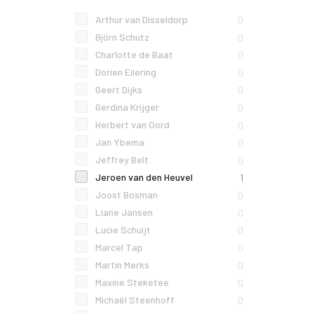
Arthur van Disseldorp
0
Björn Schutz
0
Charlotte de Baat
0
Dorien Eilering
0
Geert Dijks
0
Gerdina Krijger
0
Herbert van Oord
0
Jan Ybema
0
Jeffrey Belt
0
Jeroen van den Heuvel
1
Joost Bosman
0
Liane Jansen
0
Lucie Schuijt
0
Marcel Tap
0
Martin Merks
0
Maxine Steketee
0
Michaël Steenhoff
0