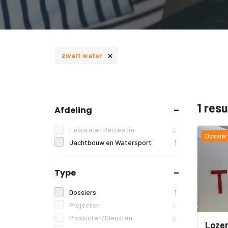
×
zwart water
1 res
Afdeling
Leisure en Recreatie
0
Dossier
Jachtbouw en Watersport
1
Type
Dossiers
1
Projecten
0
Producten/Diensten
0
Lozen