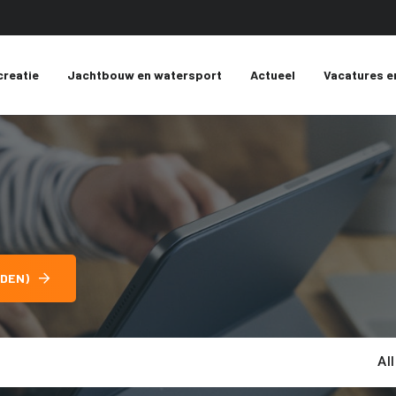
creatie
Jachtbouw en watersport
Actueel
Vacatures e
DEN)
Al