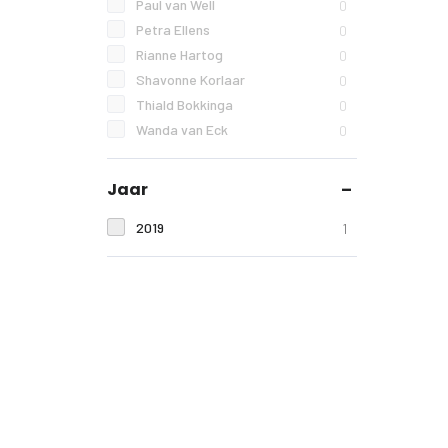
Paul van Well
0
Petra Ellens
0
Rianne Hartog
0
Shavonne Korlaar
0
Thiald Bokkinga
0
Wanda van Eck
0
Jaar
2019
1