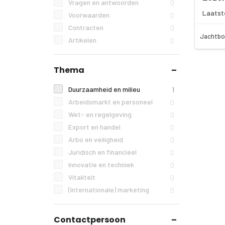
Vragen en antwoorden
0
Laatst
Voorwaarden
0
Contracten
0
Jachtbo
Artikelen
0
Thema
Duurzaamheid en milieu
1
Arbeidsmarkt en personeel
0
Wet- en regelgeving
0
Export en handel
0
Arbo en veiligheid
0
Juridisch en financieel
0
Innovatie en techniek
0
Vitaliteit
0
(Internationale) marketing
0
Contactpersoon