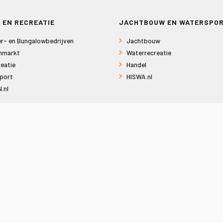
 EN RECREATIE
JACHTBOUW EN WATERSPO
r- en Bungalowbedrijven
Jachtbouw
nmarkt
Waterrecreatie
eatie
Handel
port
HISWA.nl
.nl