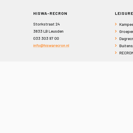
HISWA-RECRON
LEISURE
Storkstraat 24
Kampee
3833 LB Leusden
Groepe
033 303 97 00
Dagrecr
info@hiswarecron.nl
Buitens
RECRON
VOLG ONS OOK OP