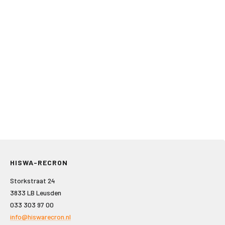
HISWA-RECRON
Storkstraat 24
3833 LB Leusden
033 303 97 00
info@hiswarecron.nl