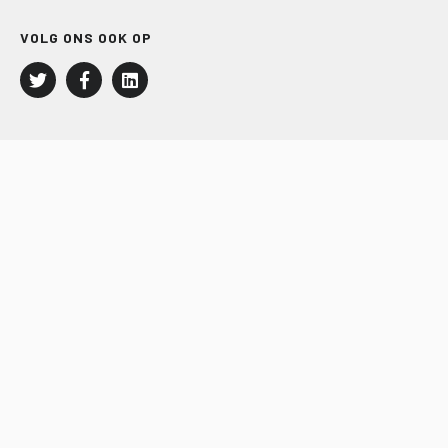
VOLG ONS OOK OP
LEISURE EN RECREATIE
Kampeer- en Bungalowbedrijven
Groepenmarkt
Dagrecreatie
Buitensport
RECRON.nl
JACHTBOUW EN WATERSPORT
Jachtbouw
Waterrecreatie
Handel
HISWA.nl