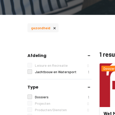
×
gezondheid
1 res
Afdeling
Leisure en Recreatie
0
Dossier
Jachtbouw en Watersport
1
Type
Dossiers
1
Projecten
0
Producten/Diensten
0
Wet M