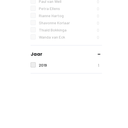
Paul van Well
0
Petra Ellens
0
Rianne Hartog
0
Shavonne Korlaar
0
Thiald Bokkinga
0
Wanda van Eck
0
Jaar
2019
1