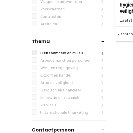
Vragen en antwoorden
0
hygië
Voorwaarden
0
veilig
Contracten
0
Laatst
Artikelen
0
Jachtbo
Thema
Duurzaamheid en milieu
1
Arbeidsmarkt en personeel
0
Wet- en regelgeving
0
Export en handel
0
Arbo en veiligheid
0
Juridisch en financieel
0
Innovatie en techniek
0
Vitaliteit
0
(Internationale) marketing
0
Contactpersoon