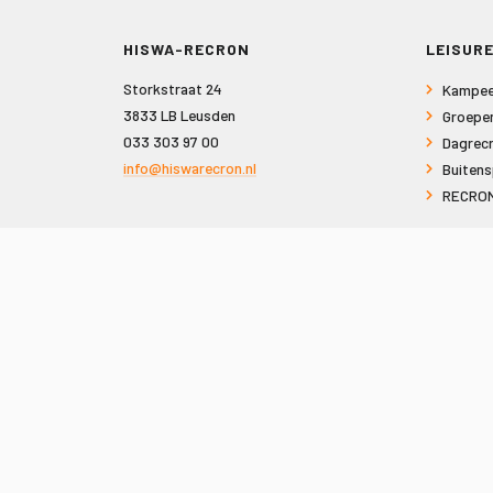
HISWA-RECRON
LEISURE
Storkstraat 24
Kampee
3833 LB Leusden
Groepe
033 303 97 00
Dagrecr
info@hiswarecron.nl
Buitens
RECRON
VOLG ONS OOK OP