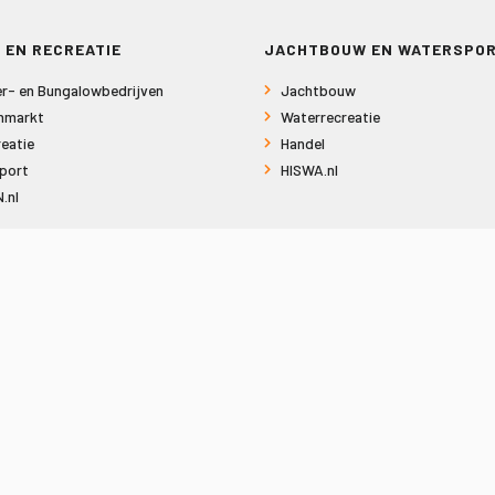
 EN RECREATIE
JACHTBOUW EN WATERSPO
r- en Bungalowbedrijven
Jachtbouw
nmarkt
Waterrecreatie
eatie
Handel
port
HISWA.nl
.nl