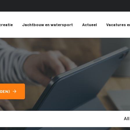
creatie
Jachtbouw en watersport
Actueel
Vacatures e
DEN)
Al