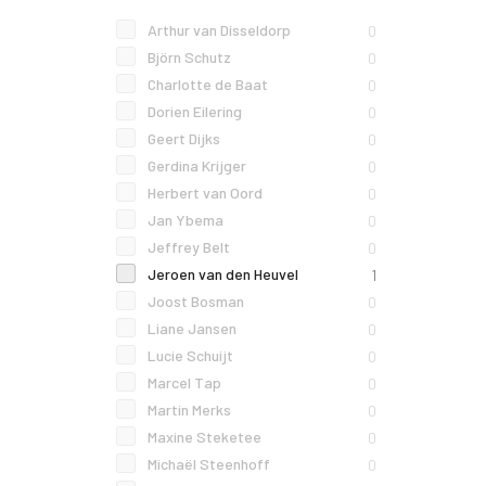
Arthur van Disseldorp
0
Björn Schutz
0
Charlotte de Baat
0
Dorien Eilering
0
Geert Dijks
0
Gerdina Krijger
0
Herbert van Oord
0
Jan Ybema
0
Jeffrey Belt
0
Jeroen van den Heuvel
1
Joost Bosman
0
Liane Jansen
0
Lucie Schuijt
0
Marcel Tap
0
Martin Merks
0
Maxine Steketee
0
Michaël Steenhoff
0