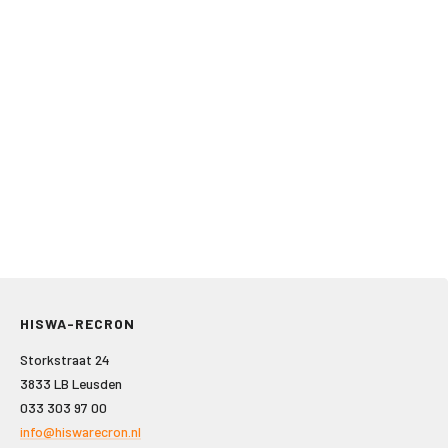
HISWA-RECRON
Storkstraat 24
3833 LB Leusden
033 303 97 00
info@hiswarecron.nl