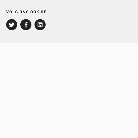
VOLG ONS OOK OP
LEISURE EN RECREATIE
Kampeer- en Bungalowbedrijven
Groepenmarkt
Dagrecreatie
Buitensport
RECRON.nl
JACHTBOUW EN WATERSPORT
Jachtbouw
Waterrecreatie
Handel
HISWA.nl