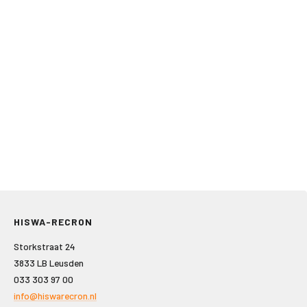
HISWA-RECRON
Storkstraat 24
3833 LB Leusden
033 303 97 00
info@hiswarecron.nl