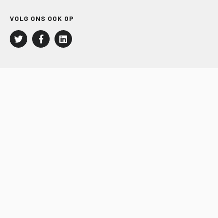
VOLG ONS OOK OP
LEISURE EN RECREATIE
Kampeer- en Bungalowbedrijven
Groepenmarkt
Dagrecreatie
Buitensport
RECRON.nl
JACHTBOUW EN WATERSPORT
Jachtbouw
Waterrecreatie
Handel
HISWA.nl