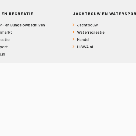
 EN RECREATIE
JACHTBOUW EN WATERSPO
r- en Bungalowbedrijven
Jachtbouw
nmarkt
Waterrecreatie
eatie
Handel
port
HISWA.nl
.nl