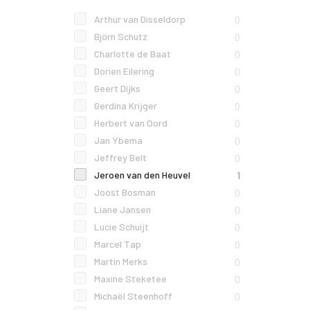
Arthur van Disseldorp
0
Björn Schutz
0
Charlotte de Baat
0
Dorien Eilering
0
Geert Dijks
0
Gerdina Krijger
0
Herbert van Oord
0
Jan Ybema
0
Jeffrey Belt
0
Jeroen van den Heuvel
1
Joost Bosman
0
Liane Jansen
0
Lucie Schuijt
0
Marcel Tap
0
Martin Merks
0
Maxine Steketee
0
Michaël Steenhoff
0