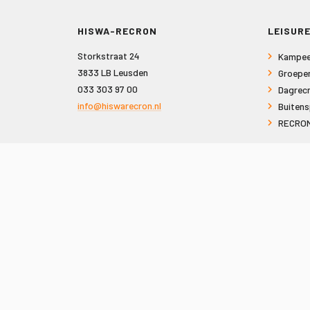
HISWA-RECRON
LEISURE
Storkstraat 24
Kampee
3833 LB Leusden
Groepe
033 303 97 00
Dagrecr
info@hiswarecron.nl
Buitens
RECRON
VOLG ONS OOK OP