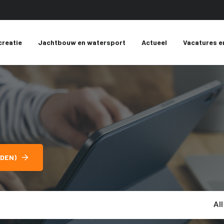
creatie
Jachtbouw en watersport
Actueel
Vacatures e
DEN)
Al