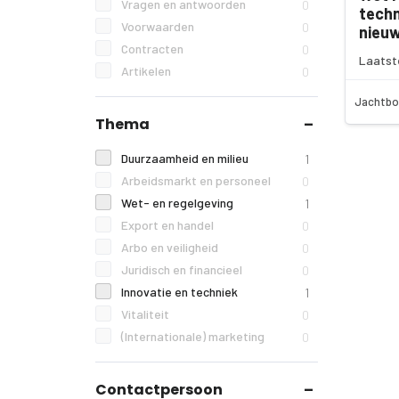
Vragen en antwoorden
0
techn
Voorwaarden
0
nieu
Contracten
0
Laatst
Artikelen
0
Jachtbo
Thema
Duurzaamheid en milieu
1
Arbeidsmarkt en personeel
0
Wet- en regelgeving
1
Export en handel
0
Arbo en veiligheid
0
Juridisch en financieel
0
Innovatie en techniek
1
Vitaliteit
0
(Internationale) marketing
0
Contactpersoon