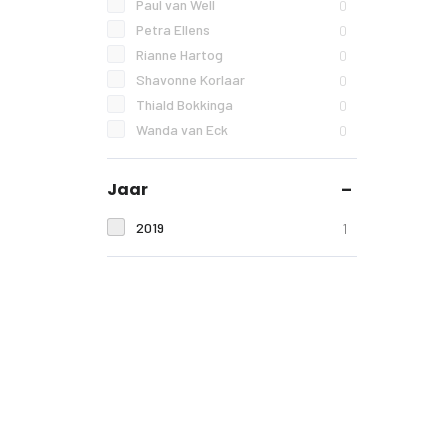
Paul van Well
0
Petra Ellens
0
Rianne Hartog
0
Shavonne Korlaar
0
Thiald Bokkinga
0
Wanda van Eck
0
Jaar
2019
1