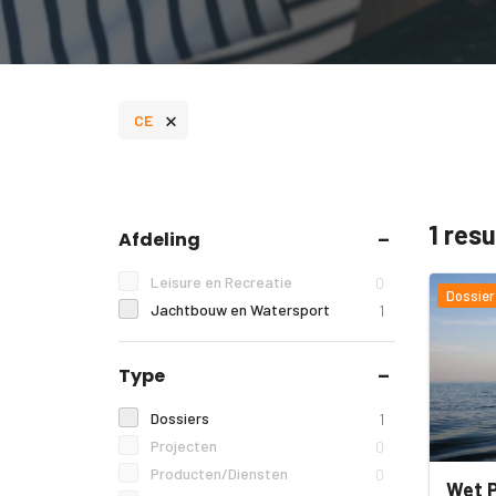
×
CE
1 res
Afdeling
Leisure en Recreatie
0
Dossier
Jachtbouw en Watersport
1
Type
Dossiers
1
Projecten
0
Producten/Diensten
0
Wet P