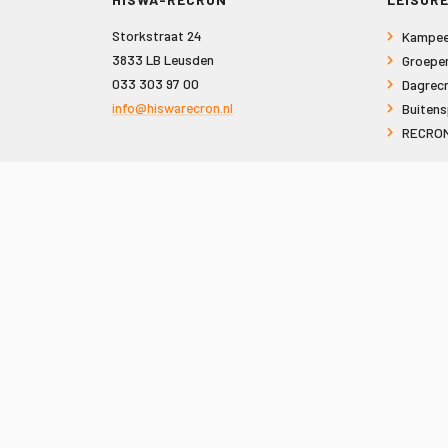
Storkstraat 24
Kampee
3833 LB Leusden
Groepe
033 303 97 00
Dagrecr
info@hiswarecron.nl
Buitens
RECRON
VOLG ONS OOK OP
© 2026