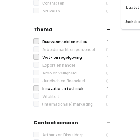
Contracten
0
Laatst
Artikelen
0
Jachtbo
Thema
Duurzaamheid en milieu
1
Arbeidsmarkt en personeel
0
Wet- en regelgeving
1
Export en handel
0
Arbo en veiligheid
0
Juridisch en financieel
0
Innovatie en techniek
1
Vitaliteit
0
(Internationale) marketing
0
Contactpersoon
Arthur van Disseldorp
0