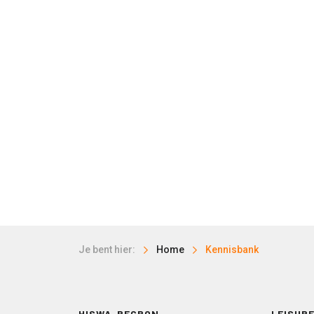
Je bent hier:
Home
Kennisbank
HISWA-RECRON
LEISURE