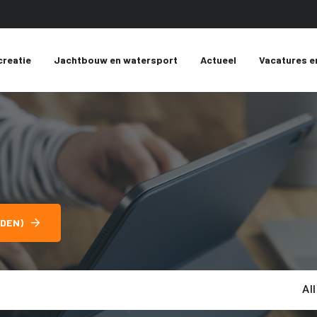
creatie
Jachtbouw en watersport
Actueel
Vacatures e
DEN)
Al