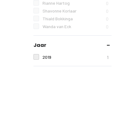
Rianne Hartog
0
Shavonne Korlaar
0
Thiald Bokkinga
0
Wanda van Eck
0
Jaar
2019
1