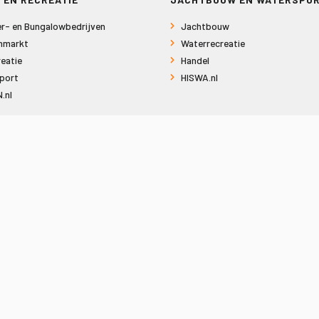
r- en Bungalowbedrijven
Jachtbouw
nmarkt
Waterrecreatie
eatie
Handel
port
HISWA.nl
.nl