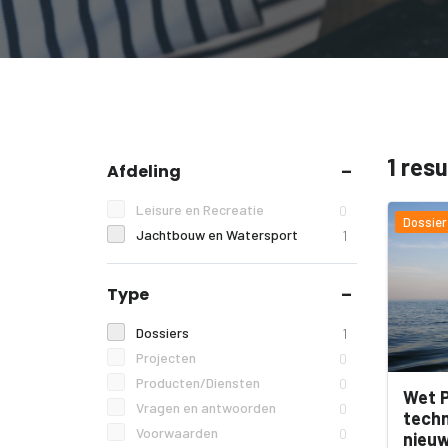
1 res
Afdeling
Leisure en Recreatie
0
Dossier
Jachtbouw en Watersport
1
Type
Dossiers
1
Projecten
0
Producten/Diensten
0
Wet P
Vragen en antwoorden
0
techn
Voorwaarden
0
nieu