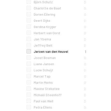
Björn Schutz
0
Charlotte de Baat
0
Dorien Eilering
0
Geert Dijks
0
Gerdina Krijger
0
Herbert van Oord
0
Jan Ybema
0
Jeffrey Belt
0
Jeroen van den Heuvel
1
Joost Bosman
0
Liane Jansen
0
Lucie Schuijt
0
Marcel Tap
0
Martin Merks
0
Maxine Steketee
0
Michaël Steenhoff
0
Paul van Well
0
Petra Ellens
0