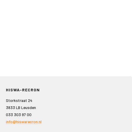
HISWA-RECRON
Storkstraat 24
3833 LB Leusden
033 303 97 00
info@hiswarecron.nl