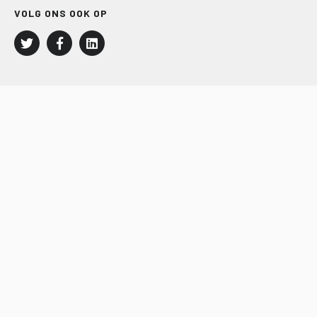
VOLG ONS OOK OP
LEISURE EN RECREATIE
Kampeer- en Bungalowbedrijven
Groepenmarkt
Dagrecreatie
Buitensport
RECRON.nl
JACHTBOUW EN WATERSPORT
Jachtbouw
Waterrecreatie
Handel
HISWA.nl