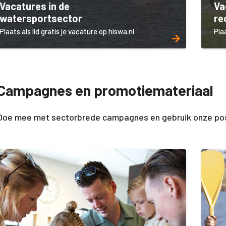
Vacatures in de
Va
watersportsector
re
Plaats als lid gratis je vacature op hiswa.nl
Plaa
Campagnes en promotiemateriaal
Doe mee met sectorbrede campagnes en gebruik onze pos