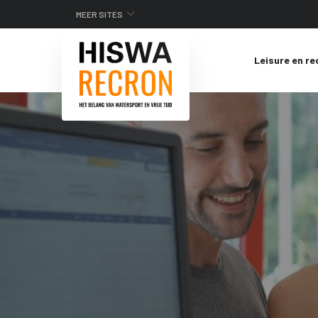
MEER SITES
Leisure en re