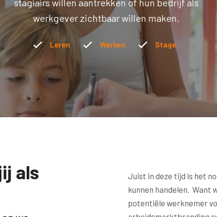
stagiairs willen aantrekken of hun bedrijf als
werkgever zichtbaar willen maken.
Leren
Werken
Stage
ij als
Juist in deze tijd is het 
kunnen handelen. Want wi
potentiële werknemer voo
arbeidsmarktbranding over