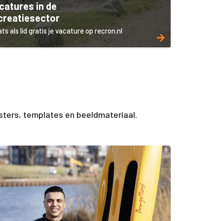
catures in de
creatiesector
ts als lid gratis je vacature op recron.nl
ters, templates en beeldmateriaal.