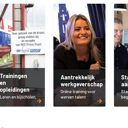
Trainingen
Aantrekkelijk
St
en
werkgeverschap
aa
opleidingen
Online training voor
Sta
Leren en bijscholen.
werven talent
beg