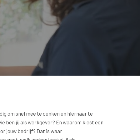
nodig om snel mee te denken en hiernaar te
e ben jij als werkgever? En waarom kiest een
r jouw bedrijf? Dat is waar
 gaat, welk verhaal vertel jij als