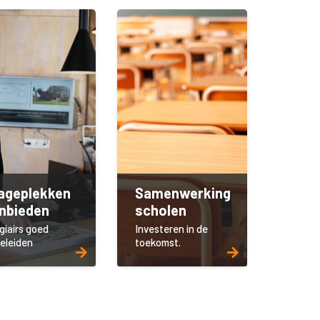
ageplekken
Samenwerking
nbieden
scholen
giairs goed
Investeren in de
eleiden
toekomst.