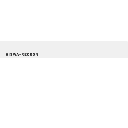
HISWA-RECRON
Storkstraat 24
3833 LB Leusden
033 303 97 00
info@hiswarecron.nl
VOLG ONS OOK OP