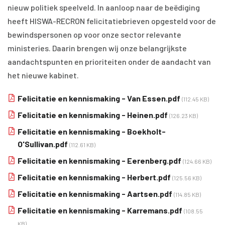
nieuw politiek speelveld. In aanloop naar de beëdiging
heeft HISWA-RECRON felicitatiebrieven opgesteld voor de
bewindspersonen op voor onze sector relevante
ministeries. Daarin brengen wij onze belangrijkste
aandachtspunten en prioriteiten onder de aandacht van
het nieuwe kabinet.
Felicitatie en kennismaking - Van Essen.pdf
(112.45 KB)
Felicitatie en kennismaking - Heinen.pdf
(126.23 KB)
Felicitatie en kennismaking - Boekholt-
O'Sullivan.pdf
(112.61 KB)
Felicitatie en kennismaking - Eerenberg.pdf
(124.66 KB)
Felicitatie en kennismaking - Herbert.pdf
(125.56 KB)
Felicitatie en kennismaking - Aartsen.pdf
(114.85 KB)
Felicitatie en kennismaking - Karremans.pdf
(108.55
KB)