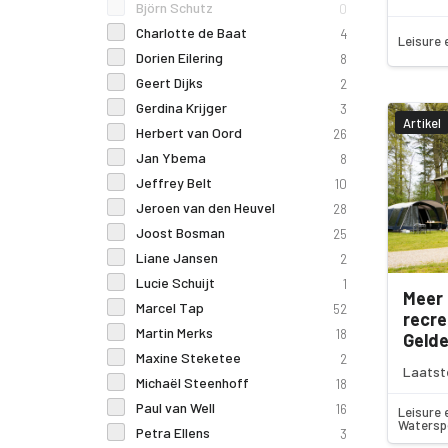
Björn Schutz
0
Charlotte de Baat
4
Leisure 
Dorien Eilering
8
Geert Dijks
2
Gerdina Krijger
3
Artikel
Herbert van Oord
26
Jan Ybema
8
Jeffrey Belt
10
Jeroen van den Heuvel
28
Joost Bosman
25
Liane Jansen
2
Lucie Schuijt
1
Meer 
Marcel Tap
52
recre
Martin Merks
18
Gelde
Maxine Steketee
2
Laatste
Michaël Steenhoff
18
Paul van Well
16
Leisure 
Watersp
Petra Ellens
3