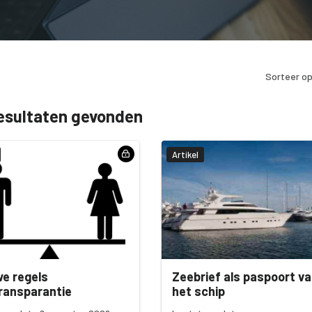
Sorteer op
esultaten gevonden
Artikel
e regels
Zeebrief als paspoort v
ransparantie
het schip