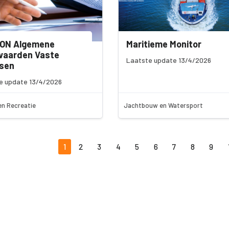
ON Algemene
Maritieme Monitor
waarden Vaste
Laatste update 13/4/2026
tsen
e update 13/4/2026
en Recreatie
Jachtbouw en Watersport
1
2
3
4
5
6
7
8
9