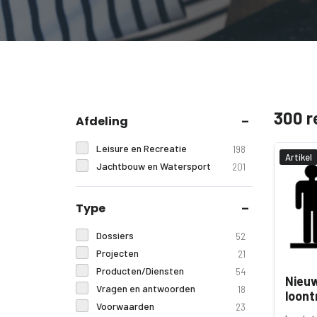
300 r
Afdeling
Leisure en Recreatie
198
Artikel
Jachtbouw en Watersport
201
Type
Dossiers
52
Projecten
21
Producten/Diensten
54
Nieuw
Vragen en antwoorden
18
loont
Voorwaarden
23