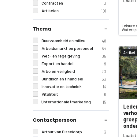
Laatst
Contracten
3
Artikelen
101
Leisure 
Thema
Watersp
Duurzaamheid en milieu
48
Arbeidsmarkt en personeel
54
Artikel
Wet- en regelgeving
105
Export en handel
9
Arbo en veiligheid
20
Juridisch en financieel
33
Innovatie en techniek
14
Vitaliteit
6
(Internationale) marketing
15
Lede
verho
groe
Contactpersoon
onder
Arthur van Disseldorp
3
Laatste