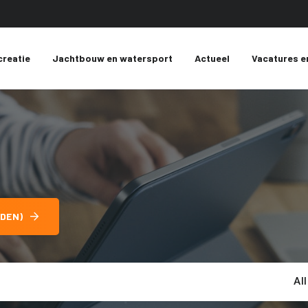
creatie
Jachtbouw en watersport
Actueel
Vacatures e
DEN)
Al