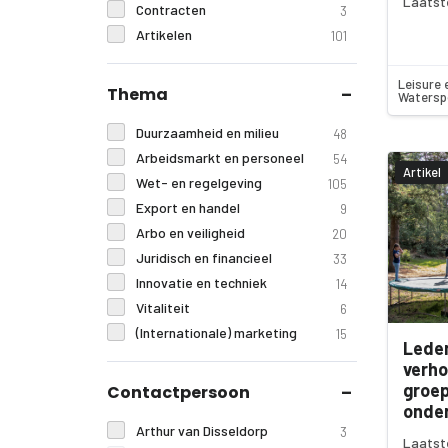
Laatst
Contracten
3
Artikelen
101
Leisure 
Thema
Watersp
Duurzaamheid en milieu
48
Arbeidsmarkt en personeel
54
Artikel
Wet- en regelgeving
105
Export en handel
9
Arbo en veiligheid
20
Juridisch en financieel
33
Innovatie en techniek
14
Vitaliteit
6
(Internationale) marketing
15
Lede
verho
groe
Contactpersoon
onder
Arthur van Disseldorp
3
Laatste