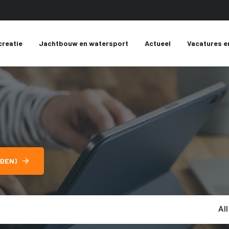
creatie
Jachtbouw en watersport
Actueel
Vacatures e
DEN)
Al