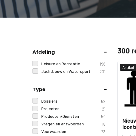
300 r
Afdeling
Leisure en Recreatie
198
Artikel
Jachtbouw en Watersport
201
Type
Dossiers
52
Projecten
21
Producten/Diensten
54
Nieuw
Vragen en antwoorden
18
loont
Voorwaarden
23