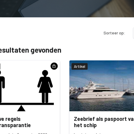
Sorteer op:
esultaten gevonden
Artikel
e regels
Zeebrief als paspoort v
ransparantie
het schip