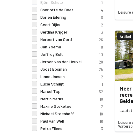
Björn Schutz
0
Charlotte de Baat
4
Leisure 
Dorien Eilering
8
Geert Dijks
2
Gerdina Krijger
3
Artikel
Herbert van Oord
26
Jan Ybema
8
Jeffrey Belt
10
Jeroen van den Heuvel
28
Joost Bosman
25
Liane Jansen
2
Lucie Schuijt
1
Meer 
Marcel Tap
52
recre
Martin Merks
18
Gelde
Maxine Steketee
2
Laatste
Michaël Steenhoff
18
Paul van Well
16
Leisure 
Watersp
Petra Ellens
3