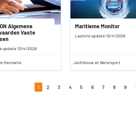
ON Algemene
Maritieme Monitor
waarden Vaste
Laatste update 13/4/2026
tsen
e update 13/4/2026
en Recreatie
Jachtbouw en Watersport
1
2
3
4
5
6
7
8
9