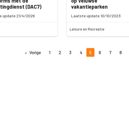
orms met de
op Veluwse
tingdienst (DAC7)
vakantieparken
e update 21/4/2026
Laatste update 10/10/2023
Leisure en Recreatie
Vorige
1
2
3
4
5
6
7
8