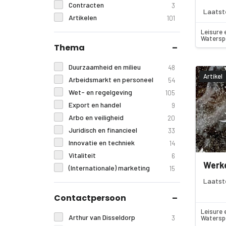
Contracten
3
Laatst
Artikelen
101
Leisure 
Watersp
Thema
Duurzaamheid en milieu
48
Artikel
Arbeidsmarkt en personeel
54
Wet- en regelgeving
105
Export en handel
9
Arbo en veiligheid
20
Juridisch en financieel
33
Innovatie en techniek
14
Vitaliteit
6
Werke
(Internationale) marketing
15
Laatst
Contactpersoon
Leisure 
Arthur van Disseldorp
3
Watersp