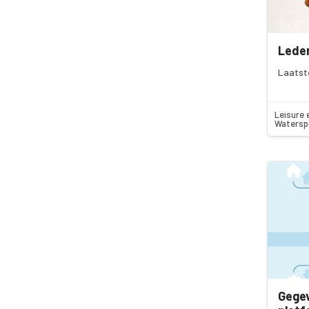
Leden
Laatst
Leisure 
Watersp
Gegev