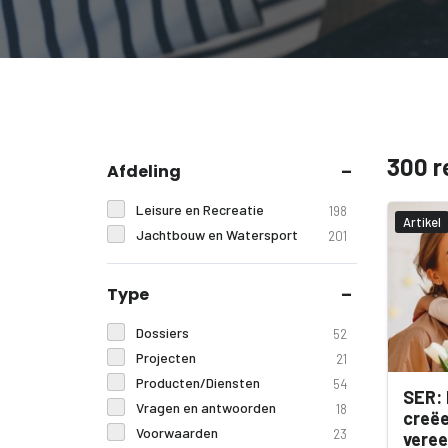
300 r
Afdeling
Leisure en Recreatie
198
Artikel
Jachtbouw en Watersport
201
Type
Dossiers
52
Projecten
21
Producten/Diensten
54
SER: 
Vragen en antwoorden
18
creëe
Voorwaarden
23
veree