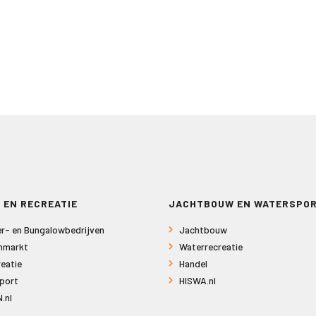
 EN RECREATIE
JACHTBOUW EN WATERSPO
r- en Bungalowbedrijven
Jachtbouw
nmarkt
Waterrecreatie
eatie
Handel
port
HISWA.nl
.nl