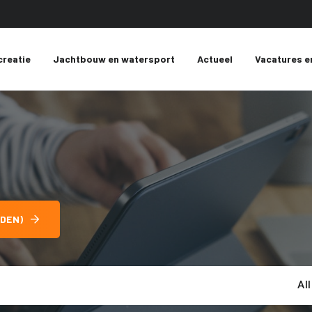
creatie
Jachtbouw en watersport
Actueel
Vacatures e
DEN)
Al