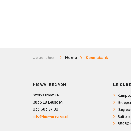
Je bent hier:
Home
Kennisbank
HISWA-RECRON
LEISURE
Storkstraat 24
Kampee
3833 LB Leusden
Groepe
033 303 97 00
Dagrecr
info@hiswarecron.nl
Buitens
RECRON