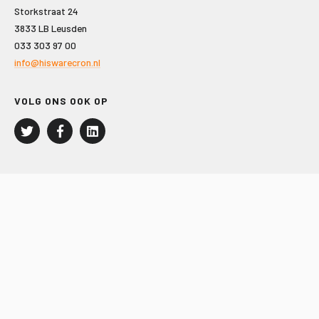
Storkstraat 24
3833 LB Leusden
033 303 97 00
info@hiswarecron.nl
VOLG ONS OOK OP
LEISURE EN RECREATIE
Kampeer- en Bungalowbedrijven
Groepenmarkt
Dagrecreatie
Buitensport
RECRON.nl
JACHTBOUW EN WATERSPORT