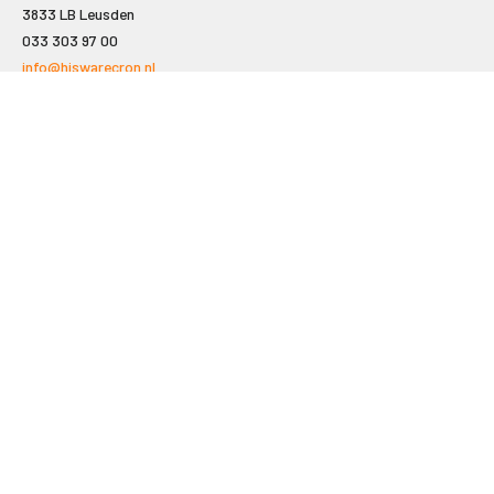
3833 LB Leusden
033 303 97 00
info@hiswarecron.nl
VOLG ONS OOK OP
LEISURE EN RECREATIE
Kampeer- en Bungalowbedrijven
Groepenmarkt
Dagrecreatie
Buitensport
RECRON.nl
JACHTBOUW EN WATERSPORT
Jachtbouw