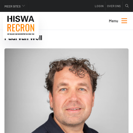
LOGIN
OVER ONS
MEER SITES
Menu
Paul van Well