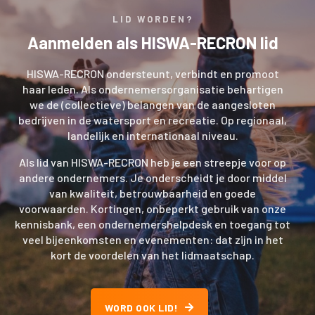
LID WORDEN?
Aanmelden als HISWA-RECRON lid
HISWA-RECRON ondersteunt, verbindt en promoot
haar leden. Als ondernemersorganisatie behartigen
we de (collectieve) belangen van de aangesloten
bedrijven in de watersport en recreatie. Op regionaal,
landelijk en internationaal niveau.
Als lid van HISWA-RECRON heb je een streepje voor op
andere ondernemers. Je onderscheidt je door middel
van kwaliteit, betrouwbaarheid en goede
voorwaarden. Kortingen, onbeperkt gebruik van onze
kennisbank, een ondernemershelpdesk en toegang tot
veel bijeenkomsten en evenementen: dat zijn in het
kort de voordelen van het lidmaatschap.
WORD OOK LID!