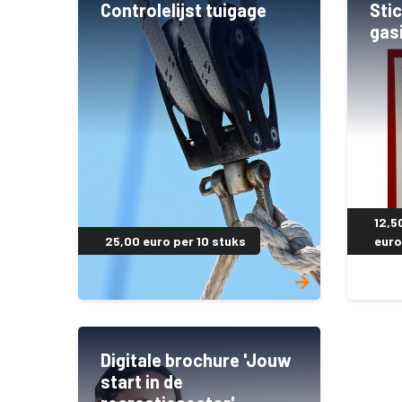
Controlelijst tuigage
Sti
gasi
12,5
25,00 euro per 10 stuks
euro
Digitale brochure 'Jouw
start in de