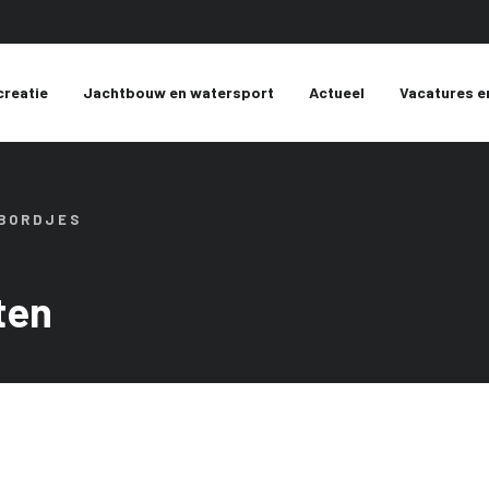
creatie
Jachtbouw en watersport
Actueel
Vacatures e
 BORDJES
ten