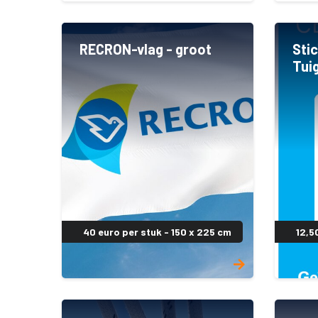
RECRON-vlag - groot
Stic
Tui
40 euro per stuk - 150 x 225 cm
12,5