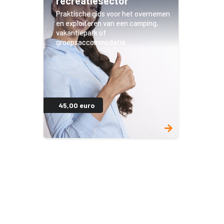
recreatiesector'
Praktische gids voor het overnemen
en exploiteren van een camping,
vakantiepark of
groepsaccommodatie
45,00 euro