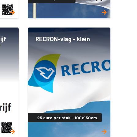
ijf
RECRON-vlag - klein
25 euro per stuk - 100x150cm