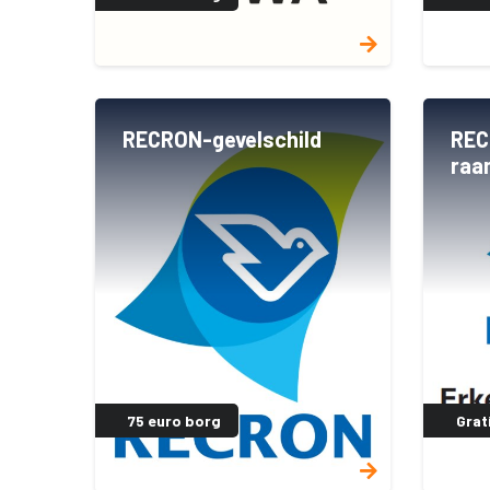
RECRON-gevelschild
REC
raa
75 euro borg
Grat