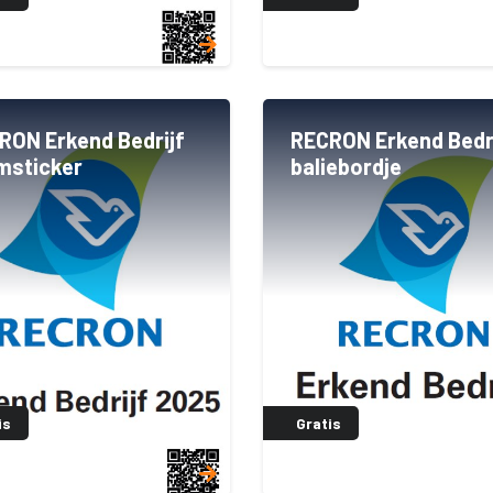
RON Erkend Bedrijf
RECRON Erkend Bedr
msticker
baliebordje
is
Gratis