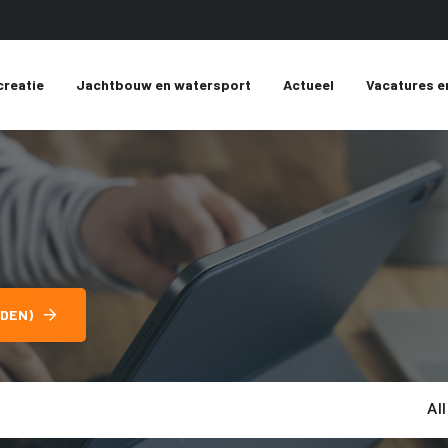
creatie
Jachtbouw en watersport
Actueel
Vacatures e
DEN)
Al