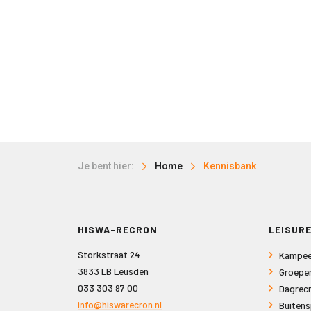
Je bent hier:
Home
Kennisbank
HISWA-RECRON
LEISURE
Storkstraat 24
Kampee
3833 LB Leusden
Groepe
033 303 97 00
Dagrecr
info@hiswarecron.nl
Buitens