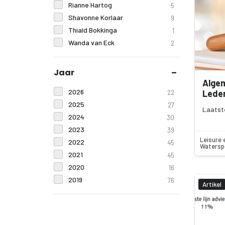
Rianne Hartog
5
Shavonne Korlaar
9
Thiald Bokkinga
1
Wanda van Eck
2
Jaar
Alge
2026
Lede
22
2025
27
Laatst
2024
30
2023
39
Leisure 
2022
45
Watersp
2021
45
2020
16
2019
76
Artikel