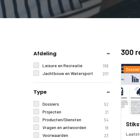
300 r
Afdeling
Leisure en Recreatie
198
Dossier
Jachtbouw en Watersport
201
Type
Dossiers
52
Projecten
21
Producten/Diensten
54
Stiks
Vragen en antwoorden
18
Laatst
Voorwaarden
23