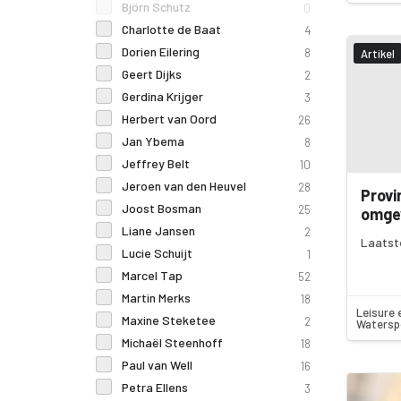
Björn Schutz
0
Charlotte de Baat
4
Dorien Eilering
8
Artikel
Geert Dijks
2
Gerdina Krijger
3
Herbert van Oord
26
Jan Ybema
8
Jeffrey Belt
10
Jeroen van den Heuvel
28
Provi
Joost Bosman
25
omgev
Liane Jansen
2
Laatst
Lucie Schuijt
1
Marcel Tap
52
Martin Merks
18
Leisure 
Maxine Steketee
2
Watersp
Michaël Steenhoff
18
Paul van Well
16
Petra Ellens
3