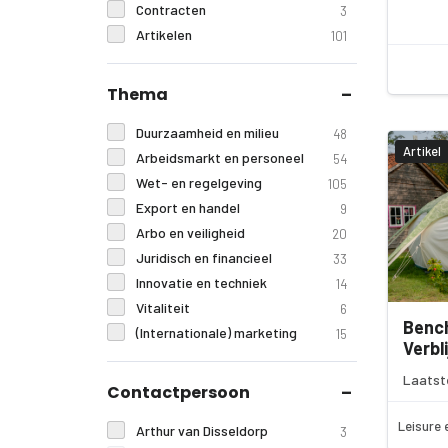
Contracten
3
Artikelen
101
Thema
Duurzaamheid en milieu
48
Artikel
Arbeidsmarkt en personeel
54
Wet- en regelgeving
105
Export en handel
9
Arbo en veiligheid
20
Juridisch en financieel
33
Innovatie en techniek
14
Vitaliteit
6
Benc
(Internationale) marketing
15
Verbl
Laatst
Contactpersoon
Leisure 
Arthur van Disseldorp
3