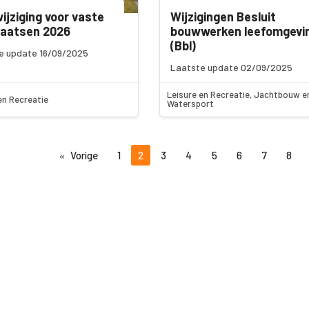
wijziging voor vaste
Wijzigingen Besluit
laatsen 2026
bouwwerken leefomgevi
(Bbl)
e update 16/09/2025
Laatste update 02/09/2025
Leisure en Recreatie, Jachtbouw e
en Recreatie
Watersport
Vorige
1
2
3
4
5
6
7
8