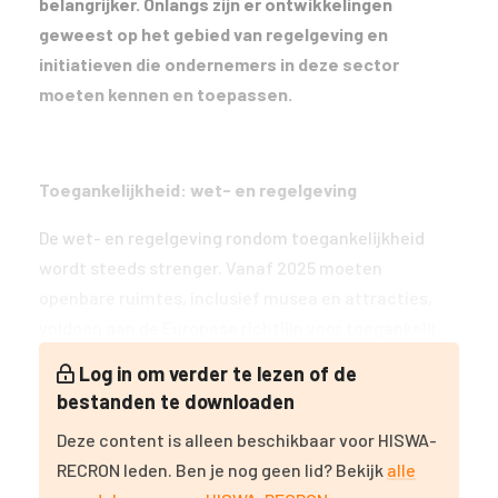
belangrijker. Onlangs zijn er ontwikkelingen
geweest op het gebied van regelgeving en
initiatieven die ondernemers in deze sector
moeten kennen en toepassen.
Toegankelijkheid: wet- en regelgeving
De wet- en regelgeving rondom toegankelijkheid
wordt steeds strenger. Vanaf 2025 moeten
openbare ruimtes, inclusief musea en attracties,
voldoen aan de Europese richtlijn voor toegankelij...
Log in om verder te lezen of de
bestanden te downloaden
Deze content is alleen beschikbaar voor HISWA-
RECRON leden. Ben je nog geen lid? Bekijk
alle