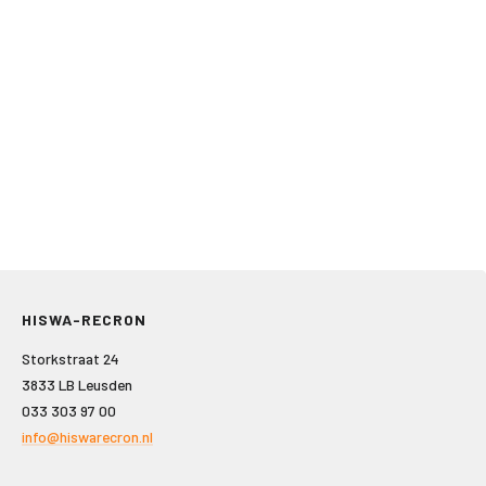
HISWA-RECRON
Storkstraat 24
3833 LB Leusden
033 303 97 00
info@hiswarecron.nl