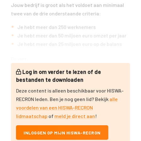
Jouw bedrijf is groot als het voldoet aan minimaal
twee van de drie onderstaande criteria:
Je hebt meer dan 250 werknemers
Je hebt meer dan 50 miljoen euro omzet per jaar
Je hebt meer dan 25 miljoen euro op de balans
De wet...
Log in om verder te lezen of de
bestanden te downloaden
Deze content is alleen beschikbaar voor HISWA-
RECRON leden. Ben je nog geen lid? Bekijk
alle
voordelen van een HISWA-RECRON
lidmaatschap
of
meld je direct aan
!
INLOGGEN OP MIJN HISWA-RECRON