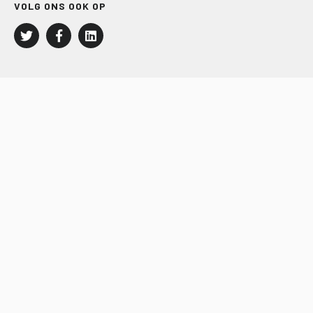
VOLG ONS OOK OP
LEISURE EN RECREATIE
Kampeer- en Bungalowbedrijven
Groepenmarkt
Dagrecreatie
Buitensport
RECRON.nl
JACHTBOUW EN WATERSPORT
Jachtbouw
Waterrecreatie
Handel
HISWA.nl