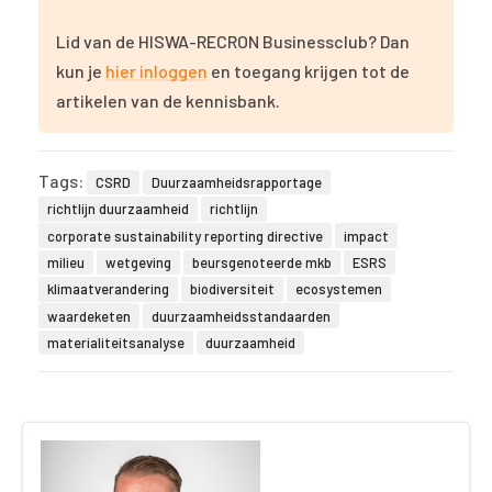
Lid van de HISWA-RECRON Businessclub? Dan
kun je
hier inloggen
en toegang krijgen tot de
artikelen van de kennisbank.
Tags:
CSRD
Duurzaamheidsrapportage
richtlijn duurzaamheid
richtlijn
corporate sustainability reporting directive
impact
milieu
wetgeving
beursgenoteerde mkb
ESRS
klimaatverandering
biodiversiteit
ecosystemen
waardeketen
duurzaamheidsstandaarden
materialiteitsanalyse
duurzaamheid