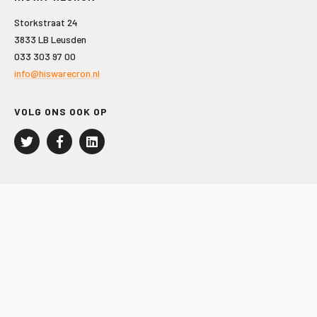
Storkstraat 24
3833 LB Leusden
033 303 97 00
info@hiswarecron.nl
VOLG ONS OOK OP
LEISURE EN RECREATIE
Kampeer- en Bungalowbedrijven
Groepenmarkt
Dagrecreatie
Buitensport
RECRON.nl