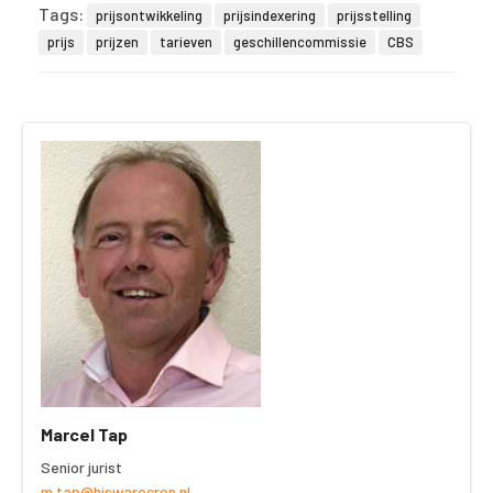
Tags:
prijsontwikkeling
prijsindexering
prijsstelling
prijs
prijzen
tarieven
geschillencommissie
CBS
Marcel Tap
Senior jurist
m.tap@hiswarecron.nl