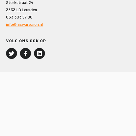
Storkstraat 24
3833 LB Leusden
033 303 97 00
info@hiswarecron.nl
VOLG ONS OOK OP
LEISURE EN RECREATIE
Kampeer- en Bungalowbedrijven
Groepenmarkt
Dagrecreatie
Buitensport
RECRON.nl
JACHTBOUW EN WATERSPORT