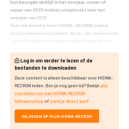
hun beoogde verblijf in het voorjaar, zomer of
najaar van 2020 hebben omgeboekt naar het
voorjaar van 2021.
Voor die situatie heeft HISWA-RECRON enkele
voorbeeldbrieven gemaakt, die je - als ondernemer
- kunt inzetten voor jouw communicatie met de
betreffende gasten.
Log in om verder te lezen of de
bestanden te downloaden
Deze content is alleen beschikbaar voor HISWA-
RECRON leden. Ben je nog geen lid? Bekijk
alle
voordelen van een HISWA-RECRON
lidmaatschap
of
meld je direct aan
!
INLOGGEN OP MIJN HISWA-RECRON