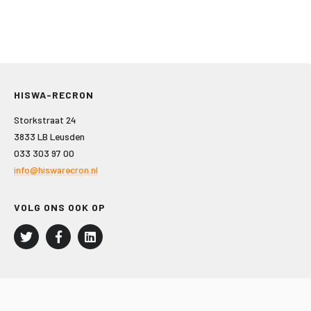
HISWA-RECRON
Storkstraat 24
3833 LB Leusden
033 303 97 00
info@hiswarecron.nl
VOLG ONS OOK OP
LEISURE EN RECREATIE
Kampeer- en Bungalowbedrijven