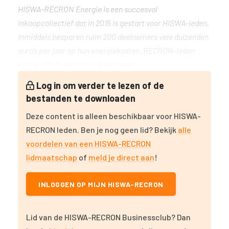
HISWA-RECRON Energie is een succesvol
inkoopcollectief dat in 2015 is gestart voor HISWA-leden.
Inmiddels besparen ruim 200 deelnemers vele duizenden
euro’s per jaar op hun energiekosten. RECRON-leden
kunnen sinds de fusie ook deelnem...
Log in om verder te lezen of de
bestanden te downloaden
Deze content is alleen beschikbaar voor HISWA-
RECRON leden. Ben je nog geen lid? Bekijk
alle
voordelen van een HISWA-RECRON
lidmaatschap
of
meld je direct aan
!
INLOGGEN OP MIJN HISWA-RECRON
Lid van de HISWA-RECRON Businessclub? Dan