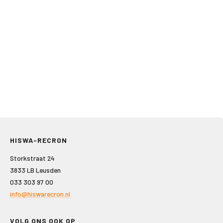
HISWA-RECRON
Storkstraat 24
3833 LB Leusden
033 303 97 00
info@hiswarecron.nl
VOLG ONS OOK OP