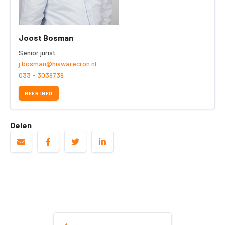
Joost Bosman
Senior jurist
j.bosman@hiswarecron.nl
033 - 3039739
MEER INFO
Delen