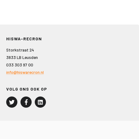
HISWA-RECRON
Storkstraat 24
3833 LB Leusden
033 303 97 00
info@hiswarecron.nl
VOLG ONS OOK OP
LEISURE EN RECREATIE
Kampeer- en Bungalowbedrijven