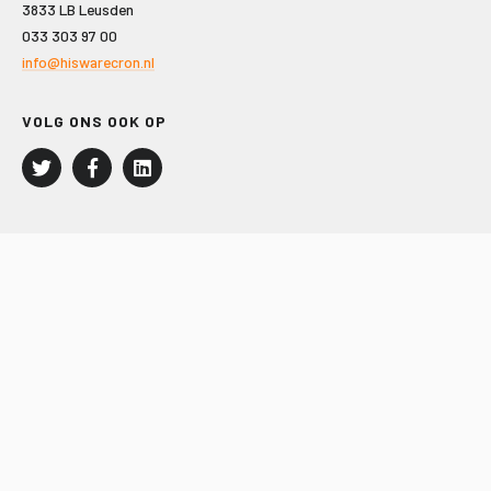
3833 LB Leusden
033 303 97 00
info@hiswarecron.nl
VOLG ONS OOK OP
LEISURE EN RECREATIE
Kampeer- en Bungalowbedrijven
Groepenmarkt
Dagrecreatie
Buitensport
RECRON.nl
JACHTBOUW EN WATERSPORT
Jachtbouw