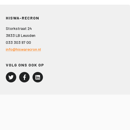
HISWA-RECRON
Storkstraat 24
3833 LB Leusden
033 303 97 00
info@hiswarecron.nl
VOLG ONS OOK OP
LEISURE EN RECREATIE
Kampeer- en Bungalowbedrijven
Groepenmarkt
Dagrecreatie
Buitensport