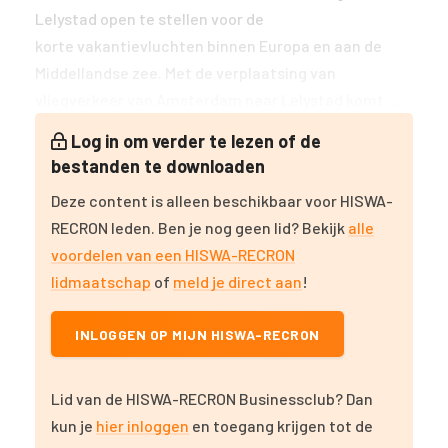
Lelystad open te stellen voor de
korte vakantievluchten binnen Europa en aan de
Middellandse zee. Met de verplaatsing van
vliegverkeer van Amsterdam naar Lelystad komt ...
Log in om verder te lezen of de
bestanden te downloaden
Deze content is alleen beschikbaar voor HISWA-
RECRON leden. Ben je nog geen lid? Bekijk
alle
voordelen van een HISWA-RECRON
lidmaatschap
of
meld je direct aan
!
INLOGGEN OP MIJN HISWA-RECRON
Lid van de HISWA-RECRON Businessclub? Dan
kun je
hier inloggen
en toegang krijgen tot de