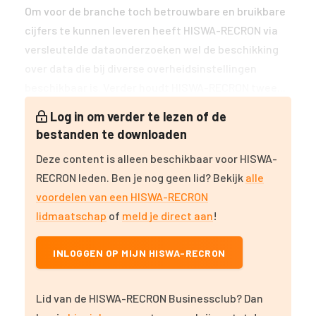
Om voor de branche toch betrouwbare en bruikbare
cijfers te kunnen leveren heeft HISWA-RECRON via
versleutelde dataonderzoeken wel de beschikking
over data die bij diverse overheidsinstellingen
beschikbaar is. Verder houdt HISWA-RECRON twee...
Log in om verder te lezen of de
bestanden te downloaden
Deze content is alleen beschikbaar voor HISWA-
RECRON leden. Ben je nog geen lid? Bekijk
alle
voordelen van een HISWA-RECRON
lidmaatschap
of
meld je direct aan
!
INLOGGEN OP MIJN HISWA-RECRON
Lid van de HISWA-RECRON Businessclub? Dan