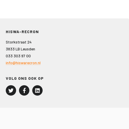
HISWA-RECRON
Storkstraat 24
3833 LB Leusden
033 303 97 00
info@hiswarecron.nl
VOLG ONS OOK OP
LEISURE EN RECREATIE
Kampeer- en Bungalowbedrijven
Groepenmarkt