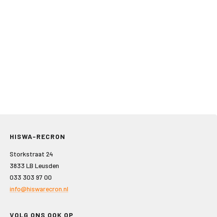
HISWA-RECRON
Storkstraat 24
3833 LB Leusden
033 303 97 00
info@hiswarecron.nl
VOLG ONS OOK OP