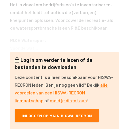
Het is zinvol om bedrijfsrisico’s te inventariseren,
omdat het leidt tot acties die (verborgen)
knelpunten oplossen. Voor zowel de recreatie- als
de watersportbranche is een RI&E beschikbaar.
RI&E Watersport
Voor de wat...
Log in om verder te lezen of de
bestanden te downloaden
Deze content is alleen beschikbaar voor HISWA-
RECRON leden. Ben je nog geen lid? Bekijk
alle
voordelen van een HISWA-RECRON
lidmaatschap
of
meld je direct aan
!
INLOGGEN OP MIJN HISWA-RECRON