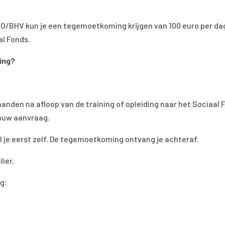
HBO/BHV kun je een tegemoetkoming krijgen van 100 euro per da
al Fonds.
ing?
aanden na afloop van de training of opleiding naar het Sociaal 
jouw aanvraag.
al je eerst zelf. De tegemoetkoming ontvang je achteraf.
ier.
g: