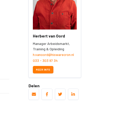
Herbert van Oord
Manager Arbeidsmarkt,
Training & Opleiding
h.vanoord@hiswarecron.nl
033 - 303 97 34
MEER INFO
Delen