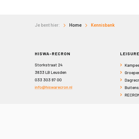
Je bent hier:
Home
Kennisbank
HISWA-RECRON
LEISURE
Storkstraat 24
Kampee
3833 LB Leusden
Groepe
033 303 97 00
Dagrecr
info@hiswarecron.nl
Buitens
RECRON
VOLG ONS OOK OP