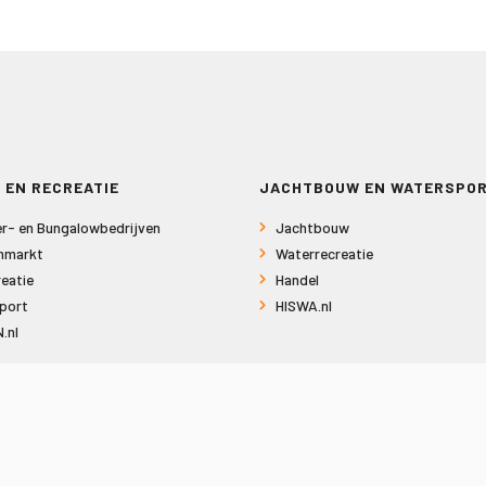
 EN RECREATIE
JACHTBOUW EN WATERSPO
r- en Bungalowbedrijven
Jachtbouw
nmarkt
Waterrecreatie
eatie
Handel
port
HISWA.nl
.nl