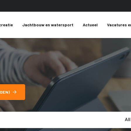
creatie
Jachtbouw en watersport
Actueel
Vacatures e
DEN)
Al