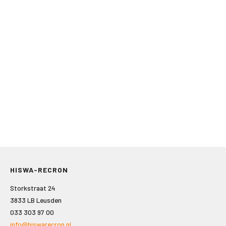
HISWA-RECRON
Storkstraat 24
3833 LB Leusden
033 303 97 00
info@hiswarecron.nl