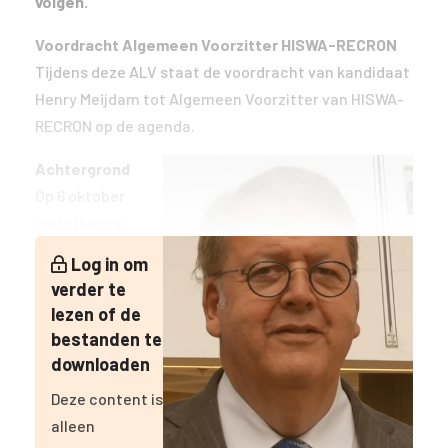
volgen.
Voordracht Algemeen Voorzitter HISWA-RECRON
Tijdens deze ALV staat de voordracht van kandidaat
Henry Meijdam tot Algemeen Voorzitter van HISWA-
RECRON op de agenda.
Achtergrond
Op 6 oktober
vorig jaar ov...
Log in om
verder te
lezen of de
bestanden te
downloaden
Deze content is
alleen