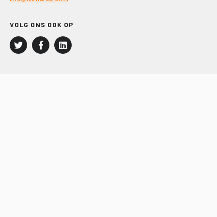
VOLG ONS OOK OP
LEISURE EN RECREATIE
Kampeer- en Bungalowbedrijven
Groepenmarkt
Dagrecreatie
Buitensport
RECRON.nl
JACHTBOUW EN WATERSPORT
Jachtbouw
Waterrecreatie
Handel