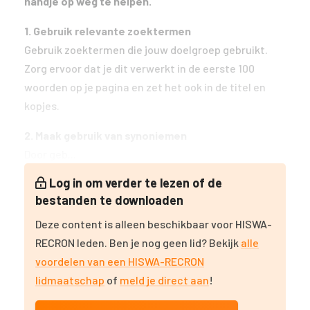
handje op weg te helpen.
1. Gebruik relevante zoektermen
Gebruik zoektermen die jouw doelgroep gebruikt.
Zorg ervoor dat je dit verwerkt in de eerste 100
woorden op je pagina en zet het ook in de titel en
kopjes.
2. Maak gebruik van synoniemen
Door geb...
Log in om verder te lezen of de
bestanden te downloaden
Deze content is alleen beschikbaar voor HISWA-
RECRON leden. Ben je nog geen lid? Bekijk
alle
voordelen van een HISWA-RECRON
lidmaatschap
of
meld je direct aan
!