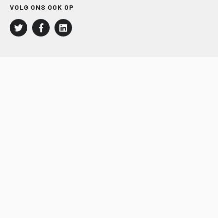
VOLG ONS OOK OP
LEISURE EN RECREATIE
Kampeer- en Bungalowbedrijven
Groepenmarkt
Dagrecreatie
Buitensport
RECRON.nl
JACHTBOUW EN WATERSPORT
Jachtbouw
Waterrecreatie
Handel
HISWA.nl