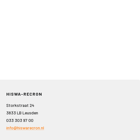
HISWA-RECRON
Storkstraat 24
3833 LB Leusden
033 303 97 00
info@hiswarecron.nl