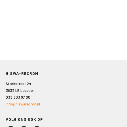
HISWA-RECRON
Storkstraat 24
3833 LB Leusden
033 303 97 00
info@hiswarecron.nl
VOLG ONS OOK OP