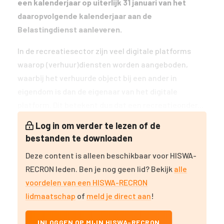
een kalenderjaar op uiterlijk 31 januari van het
daaropvolgende kalenderjaar aan de
Belastingdienst aanleveren.
In de recreatiesector zijn veel digitale platforms
waarop (verhuur)diensten worden aangeboden,
waarbij het verhuurde object bij een ander in
eigendom is dan de eigenaar van het digitale
platform. Dit betekent dus dat een recreatieonder...
Log in om verder te lezen of de
bestanden te downloaden
Deze content is alleen beschikbaar voor HISWA-
RECRON leden. Ben je nog geen lid? Bekijk
alle
voordelen van een HISWA-RECRON
lidmaatschap
of
meld je direct aan
!
INLOGGEN OP MIJN HISWA-RECRON