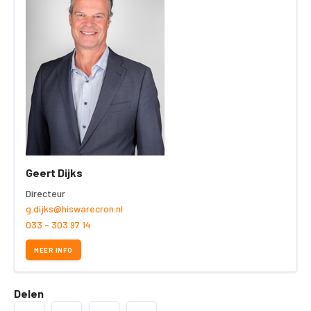
Geert Dijks
Directeur
g.dijks@hiswarecron.nl
033 - 303 97 14
MEER INFO
Delen