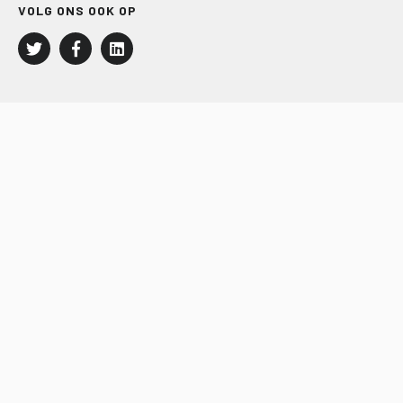
VOLG ONS OOK OP
LEISURE EN RECREATIE
Kampeer- en Bungalowbedrijven
Groepenmarkt
Dagrecreatie
Buitensport
RECRON.nl
JACHTBOUW EN WATERSPORT
Jachtbouw
Waterrecreatie
Handel
HISWA.nl