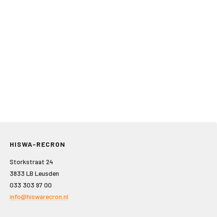
HISWA-RECRON
Storkstraat 24
3833 LB Leusden
033 303 97 00
info@hiswarecron.nl