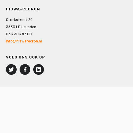
HISWA-RECRON
Storkstraat 24
3833 LB Leusden
033 303 97 00
info@hiswarecron.nl
VOLG ONS OOK OP
LEISURE EN RECREATIE
Kampeer- en Bungalowbedrijven
Groepenmarkt
Dagrecreatie
Buitensport
RECRON.nl