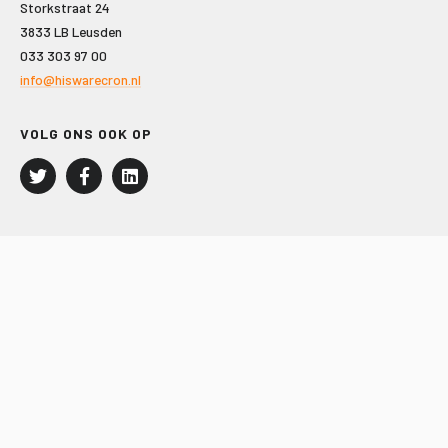
Storkstraat 24
3833 LB Leusden
033 303 97 00
info@hiswarecron.nl
VOLG ONS OOK OP
LEISURE EN RECREATIE
Kampeer- en Bungalowbedrijven
Groepenmarkt
Dagrecreatie
Buitensport
RECRON.nl
JACHTBOUW EN WATERSPORT