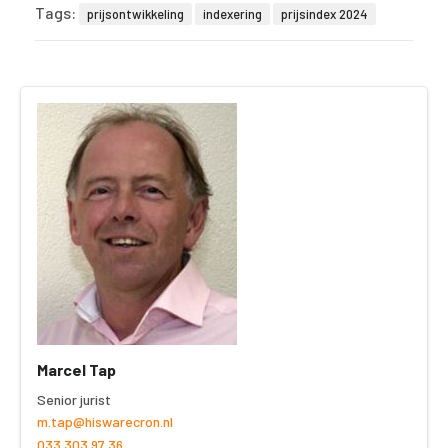
Tags:
prijsontwikkeling
indexering
prijsindex 2024
Marcel Tap
Senior jurist
m.tap@hiswarecron.nl
033 303 97 36