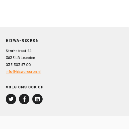
HISWA-RECRON
Storkstraat 24
3833 LB Leusden
033 303 97 00
info@hiswarecron.nl
VOLG ONS OOK OP
LEISURE EN RECREATIE
Kampeer- en Bungalowbedrijven