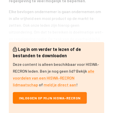
regelgeving te veel mogelijk te beperken.
Elke bevlogen ondernemer is gaan ondernemen om
in alle vrijheid een mooi product op de markt te
zetten. Ook onze leden zijn hierop geen
uitzondering. Om dat te bereiken is doelmatige wet-
en regelgeving nodig. De taak van de overheid is bij...
Log in om verder te lezen of de
bestanden te downloaden
Deze content is alleen beschikbaar voor HISWA-
RECRON leden. Ben je nog geen lid? Bekijk
alle
voordelen van een HISWA-RECRON
lidmaatschap
of
meld je direct aan
!
INLOGGEN OP MIJN HISWA-RECRON